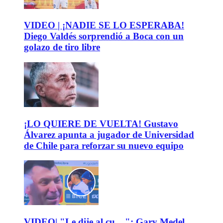
VIDEO | ¡NADIE SE LO ESPERABA!
Diego Valdés sorprendió a Boca con un
golazo de tiro libre
¡LO QUIERE DE VUELTA! Gustavo
Álvarez apunta a jugador de Universidad
de Chile para reforzar su nuevo equipo
VIDEO| "Le dije al cu....": Gary Medel