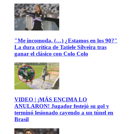
"Me incomoda, (…) ¿Estamos en los 90?"
La dura crítica de Tatiele Silveira tras
ganar el clásico con Colo Colo
VIDEO | ¡MÁS ENCIMA LO
ANULARON! Jugador festejó su gol y
terminó lesionado cayendo a un túnel en
Brasil