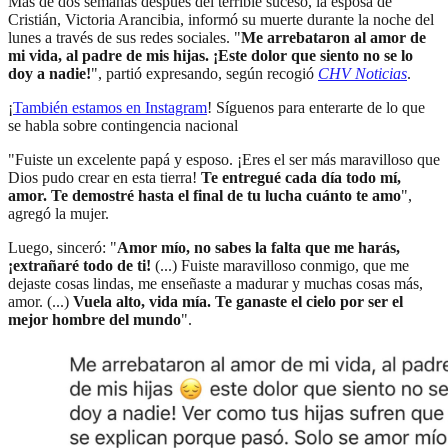
Más de dos semanas después del terrible suceso, la esposa de
Cristián, Victoria Arancibia, informó su muerte durante la noche del
lunes a través de sus redes sociales. "
Me arrebataron al amor de
mi vida, al padre de mis hijas. ¡Este dolor que siento no se lo
doy a nadie!
", partió expresando, según recogió
CHV Noticias
.
¡
También estamos en Instagram
! Síguenos para enterarte de lo que
se habla sobre contingencia nacional
"Fuiste un excelente papá y esposo. ¡Eres el ser más maravilloso que
Dios pudo crear en esta tierra!
Te entregué cada día todo mí,
amor. Te demostré hasta el final de tu lucha cuánto te amo
",
agregó la mujer.
Luego, sinceró: "
Amor mío, no sabes la falta que me harás,
¡extrañaré todo de ti!
(...) Fuiste maravilloso conmigo, que me
dejaste cosas lindas, me enseñaste a madurar y muchas cosas más,
amor. (...)
Vuela alto, vida mía. Te ganaste el cielo por ser el
mejor hombre del mundo
".