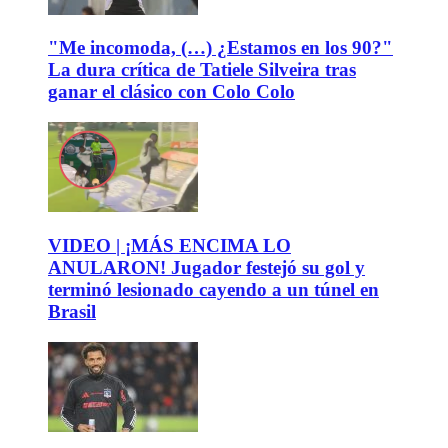
"Me incomoda, (…) ¿Estamos en los 90?"
La dura crítica de Tatiele Silveira tras
ganar el clásico con Colo Colo
VIDEO | ¡MÁS ENCIMA LO
ANULARON! Jugador festejó su gol y
terminó lesionado cayendo a un túnel en
Brasil