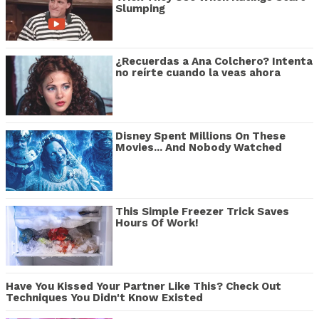
Slumping
¿Recuerdas a Ana Colchero? Intenta
no reírte cuando la veas ahora
Disney Spent Millions On These
Movies... And Nobody Watched
This Simple Freezer Trick Saves
Hours Of Work!
Have You Kissed Your Partner Like This? Check Out
Techniques You Didn't Know Existed