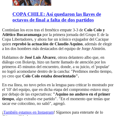
COPA CHILE: Así quedaron las llaves de
octavos de final a falta de dos partidos
Continúan los ecos tras el frenético empate 3-3 de
Colo Colo y
Atlético Bucaramanga
por la primera jornada del Grupo E de la
Copa Libertadores, y ahora fue un icónico exjugador del Cacique
quien
reprobó la actuación de Claudio Aquino
, además de elegir
a los dos hombres más destacados del equipo de Jorge Almirón.
Hablamos de
José Luis Álvarez
, otrora delantero albo que, en
diálogo con Bolavip, hizo un fuerte llamado de atención por los
primeros 45 minutos del encuentro, donde, a su juicio, el 'popular'
no logró acomodarse dentro de la cancha: "Perdimos medio tiempo,
yo creo que
Colo Colo estaba desorientado".
En esa línea, no tuvo pelos en la lengua para criticar lo mostrado por
el '10' del equipo, que en dicha etapa del compromiso estuvo muy
por debajo de las expectativas:
"Aquino no anduvo en el primer
tiempo
, algo extraño ese partido". "En el momento que tenías que
sacar ese colocolino, no salió", agregó.
¡
También estamos en Instagram
! Síguenos para enterarte de lo