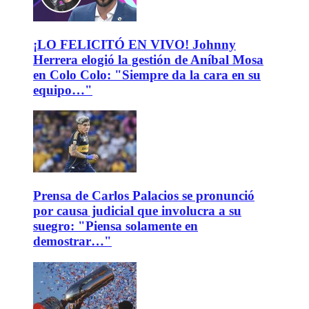
¡LO FELICITÓ EN VIVO! Johnny
Herrera elogió la gestión de Aníbal Mosa
en Colo Colo: "Siempre da la cara en su
equipo…"
Prensa de Carlos Palacios se pronunció
por causa judicial que involucra a su
suegro: "Piensa solamente en
demostrar…"