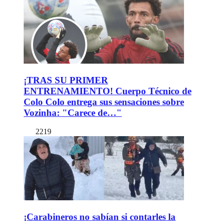
¡TRAS SU PRIMER
ENTRENAMIENTO! Cuerpo Técnico de
Colo Colo entrega sus sensaciones sobre
Vozinha: "Carece de…"
2219
¡Carabineros no sabían si contarles la