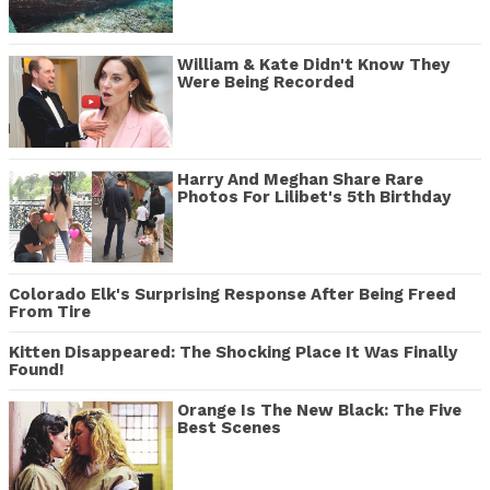
William & Kate Didn't Know They
Were Being Recorded
Harry And Meghan Share Rare
Photos For Lilibet's 5th Birthday
Colorado Elk's Surprising Response After Being Freed
From Tire
Kitten Disappeared: The Shocking Place It Was Finally
Found!
Orange Is The New Black: The Five
Best Scenes