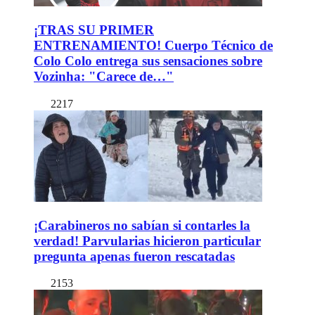
¡TRAS SU PRIMER
ENTRENAMIENTO! Cuerpo Técnico de
Colo Colo entrega sus sensaciones sobre
Vozinha: "Carece de…"
2217
¡Carabineros no sabían si contarles la
verdad! Parvularias hicieron particular
pregunta apenas fueron rescatadas
2153