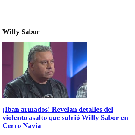
Willy Sabor
¡Iban armados! Revelan detalles del
violento asalto que sufrió Willy Sabor en
Cerro Navia