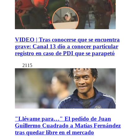
VIDEO | Tras conocerse que se encuentra
grave: Canal 13 dio a conocer particular
registro en caso de PDI que se parapetó
2115
"Llévame para…" El pedido de Juan
Guillermo Cuadrado a Matías Fernández
tras quedar libre en el mercado