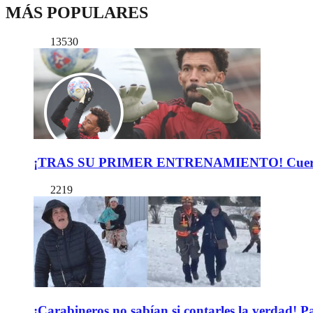
MÁS POPULARES
13530
¡TRAS SU PRIMER ENTRENAMIENTO! Cuerpo Téc
2219
¡Carabineros no sabían si contarles la verdad! P