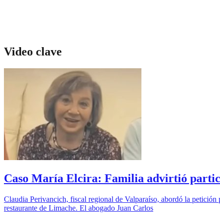
Video clave
Caso María Elcira: Familia advirtió particu
Claudia Perivancich, fiscal regional de Valparaíso, abordó la petición
restaurante de Limache. El abogado Juan Carlos