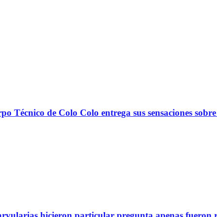
nico de Colo Colo entrega sus sensaciones sobre
arvularias hicieron particular pregunta apenas fueron 