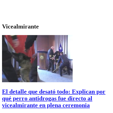
Vicealmirante
El detalle que desató todo: Explican por
qué perro antidrogas fue directo al
vicealmirante en plena ceremonia