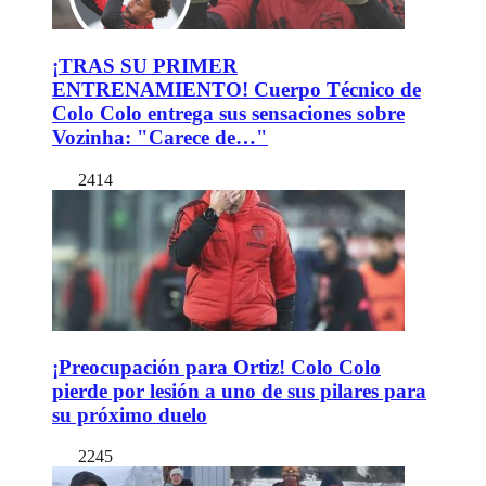
¡TRAS SU PRIMER
ENTRENAMIENTO! Cuerpo Técnico de
Colo Colo entrega sus sensaciones sobre
Vozinha: "Carece de…"
2414
¡Preocupación para Ortiz! Colo Colo
pierde por lesión a uno de sus pilares para
su próximo duelo
2245