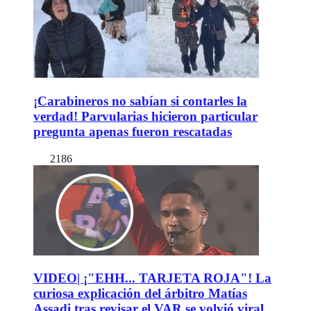
¡Carabineros no sabían si contarles la
verdad! Parvularias hicieron particular
pregunta apenas fueron rescatadas
2186
VIDEO| ¡"EHH... TARJETA ROJA"! La
curiosa explicación del árbitro Matías
Assadi tras revisar el VAR se volvió viral