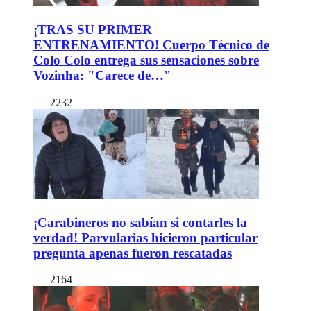
¡TRAS SU PRIMER
ENTRENAMIENTO! Cuerpo Técnico de
Colo Colo entrega sus sensaciones sobre
Vozinha: "Carece de…"
2232
¡Carabineros no sabían si contarles la
verdad! Parvularias hicieron particular
pregunta apenas fueron rescatadas
2164