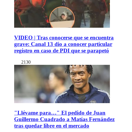
VIDEO | Tras conocerse que se encuentra
grave: Canal 13 dio a conocer particular
registro en caso de PDI que se parapetó
2130
"Llévame para…" El pedido de Juan
Guillermo Cuadrado a Matías Fernández
tras quedar libre en el mercado