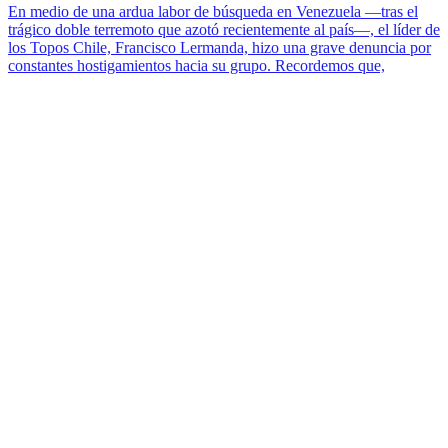
En medio de una ardua labor de búsqueda en Venezuela —tras el
trágico doble terremoto que azotó recientemente al país—, el líder de
los Topos Chile, Francisco Lermanda, hizo una grave denuncia por
constantes hostigamientos hacia su grupo. Recordemos que,