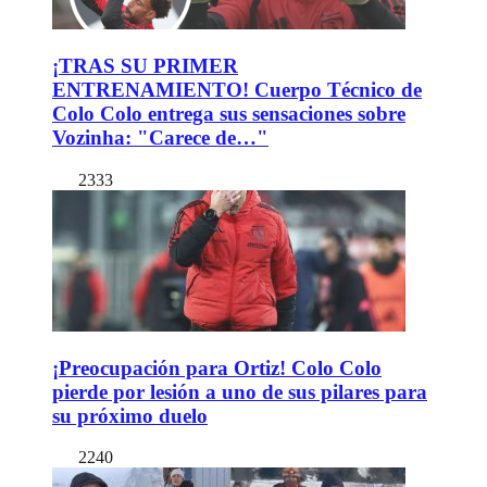
¡TRAS SU PRIMER
ENTRENAMIENTO! Cuerpo Técnico de
Colo Colo entrega sus sensaciones sobre
Vozinha: "Carece de…"
2333
¡Preocupación para Ortiz! Colo Colo
pierde por lesión a uno de sus pilares para
su próximo duelo
2240