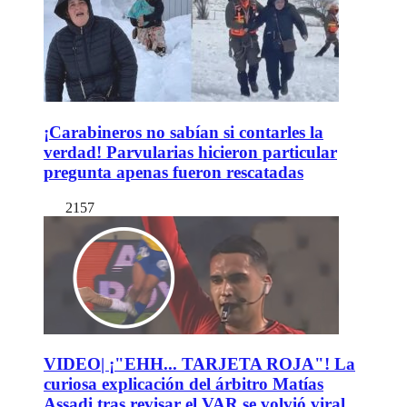
¡Carabineros no sabían si contarles la
verdad! Parvularias hicieron particular
pregunta apenas fueron rescatadas
2157
VIDEO| ¡"EHH... TARJETA ROJA"! La
curiosa explicación del árbitro Matías
Assadi tras revisar el VAR se volvió viral