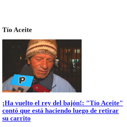
Tío Aceite
¡Ha vuelto el rey del bajón!: "Tío Aceite"
contó que está haciendo luego de retirar
su carrito