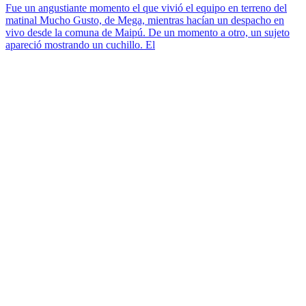
Fue un angustiante momento el que vivió el equipo en terreno del
matinal Mucho Gusto, de Mega, mientras hacían un despacho en
vivo desde la comuna de Maipú. De un momento a otro, un sujeto
apareció mostrando un cuchillo. El