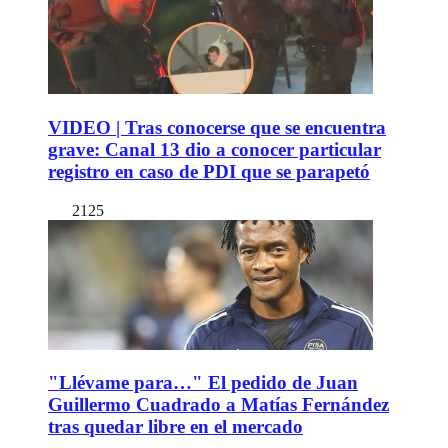
VIDEO | Tras conocerse que se encuentra
grave: Canal 13 dio a conocer particular
registro en caso de PDI que se parapetó
2125
"Llévame para…" El pedido de Juan
Guillermo Cuadrado a Matías Fernández
tras quedar libre en el mercado