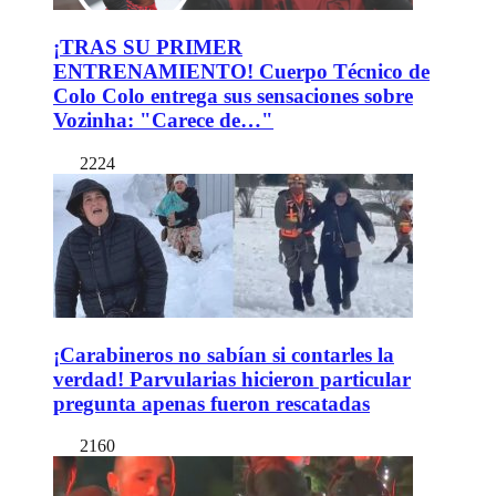
¡TRAS SU PRIMER
ENTRENAMIENTO! Cuerpo Técnico de
Colo Colo entrega sus sensaciones sobre
Vozinha: "Carece de…"
2224
¡Carabineros no sabían si contarles la
verdad! Parvularias hicieron particular
pregunta apenas fueron rescatadas
2160