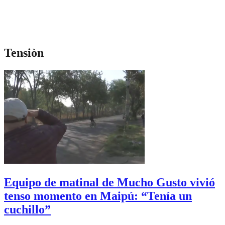
Tensiòn
Equipo de matinal de Mucho Gusto vivió
tenso momento en Maipú: “Tenía un
cuchillo”