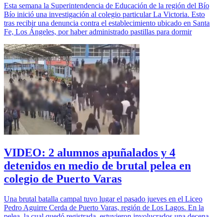
Esta semana la Superintendencia de Educación de la región del Bío
Bío inició una investigación al colegio particular La Victoria. Esto
tras recibir una denuncia contra el establecimiento ubicado en Santa
Fe, Los Ángeles, por haber administrado pastillas para dormir
VIDEO: 2 alumnos apuñalados y 4
detenidos en medio de brutal pelea en
colegio de Puerto Varas
Una brutal batalla campal tuvo lugar el pasado jueves en el Liceo
Pedro Aguirre Cerda de Puerto Varas, región de Los Lagos. En la
pelea, la cual quedó registrada, estuvieron involucrados una decena