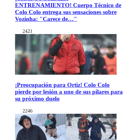
ENTRENAMIENTO! Cuerpo Técnico de
Colo Colo entrega sus sensaciones sobre
Vozinha: "Carece de…"
2421
¡Preocupación para Ortiz! Colo Colo
pierde por lesión a uno de sus pilares para
su próximo duelo
2246