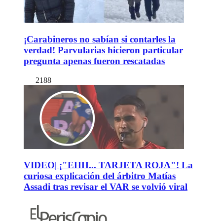
¡Carabineros no sabían si contarles la
verdad! Parvularias hicieron particular
pregunta apenas fueron rescatadas
2188
VIDEO| ¡"EHH... TARJETA ROJA"! La
curiosa explicación del árbitro Matías
Assadi tras revisar el VAR se volvió viral