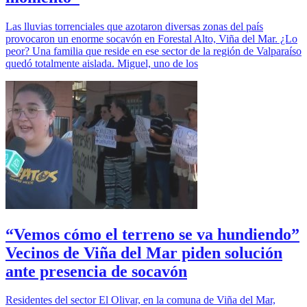
Las lluvias torrenciales que azotaron diversas zonas del país
provocaron un enorme socavón en Forestal Alto, Viña del Mar. ¿Lo
peor? Una familia que reside en ese sector de la región de Valparaíso
quedó totalmente aislada. Miguel, uno de los
“Vemos cómo el terreno se va hundiendo”
Vecinos de Viña del Mar piden solución
ante presencia de socavón
Residentes del sector El Olivar, en la comuna de Viña del Mar,