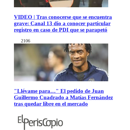
VIDEO | Tras conocerse que se encuentra
grave: Canal 13 dio a conocer particular
registro en caso de PDI que se parapetó
2106
"Llévame para…" El pedido de Juan
Guillermo Cuadrado a Matías Fernández
tras quedar libre en el mercado