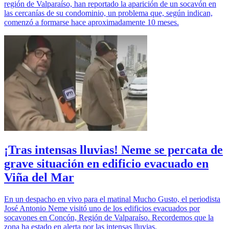
región de Valparaíso, han reportado la aparición de un socavón en
las cercanías de su condominio, un problema que, según indican,
comenzó a formarse hace aproximadamente 10 meses.
¡Tras intensas lluvias! Neme se percata de
grave situación en edificio evacuado en
Viña del Mar
En un despacho en vivo para el matinal Mucho Gusto, el periodista
José Antonio Neme visitó uno de los edificios evacuados por
socavones en Concón, Región de Valparaíso. Recordemos que la
zona ha estado en alerta por las intensas lluvias,