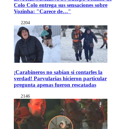
Colo Colo entrega sus sensaciones sobre
Vozinha: "Carece de…"
2204
¡Carabineros no sabían si contarles la
verdad! Parvularias hicieron particular
pregunta apenas fueron rescatadas
2146