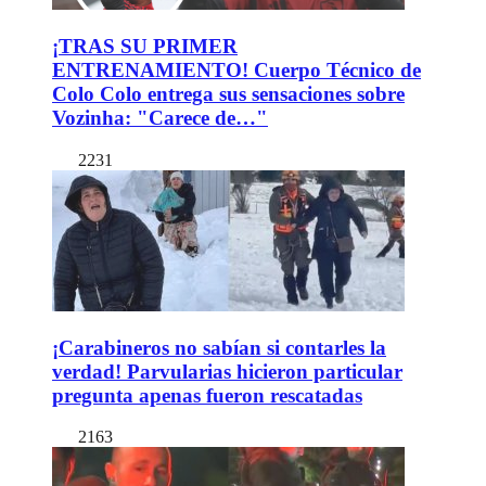
¡TRAS SU PRIMER
ENTRENAMIENTO! Cuerpo Técnico de
Colo Colo entrega sus sensaciones sobre
Vozinha: "Carece de…"
2231
¡Carabineros no sabían si contarles la
verdad! Parvularias hicieron particular
pregunta apenas fueron rescatadas
2163