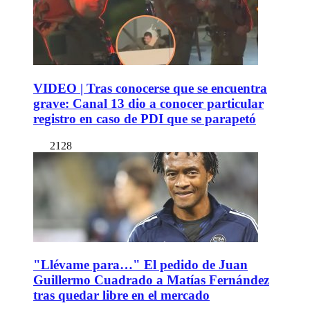
VIDEO | Tras conocerse que se encuentra
grave: Canal 13 dio a conocer particular
registro en caso de PDI que se parapetó
2128
"Llévame para…" El pedido de Juan
Guillermo Cuadrado a Matías Fernández
tras quedar libre en el mercado