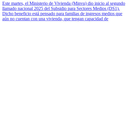
Este martes, el Ministerio de Vivienda (Minvu) dio inicio al segundo
llamado nacional 2025 del Subsidio para Sectores Medios (DS1).
Dicho beneficio está pensado para familias de ingresos medios que
aún no cuentan con una vivienda, que tengan capacidad de