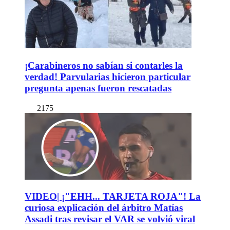
¡Carabineros no sabían si contarles la
verdad! Parvularias hicieron particular
pregunta apenas fueron rescatadas
2175
VIDEO| ¡"EHH... TARJETA ROJA"! La
curiosa explicación del árbitro Matías
Assadi tras revisar el VAR se volvió viral