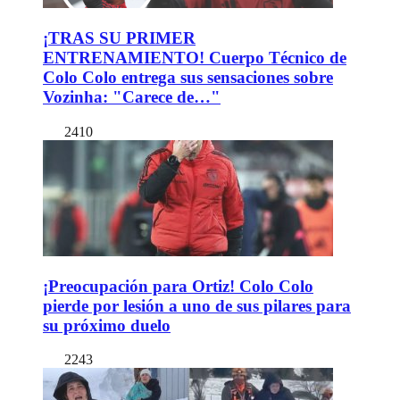
¡TRAS SU PRIMER
ENTRENAMIENTO! Cuerpo Técnico de
Colo Colo entrega sus sensaciones sobre
Vozinha: "Carece de…"
2410
¡Preocupación para Ortiz! Colo Colo
pierde por lesión a uno de sus pilares para
su próximo duelo
2243