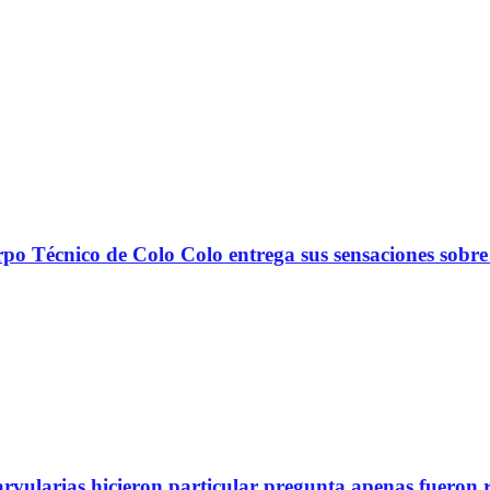
nico de Colo Colo entrega sus sensaciones sobre
arvularias hicieron particular pregunta apenas fueron 