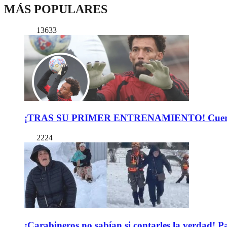
MÁS POPULARES
13633
¡TRAS SU PRIMER ENTRENAMIENTO! Cuerpo Téc
2224
¡Carabineros no sabían si contarles la verdad! P