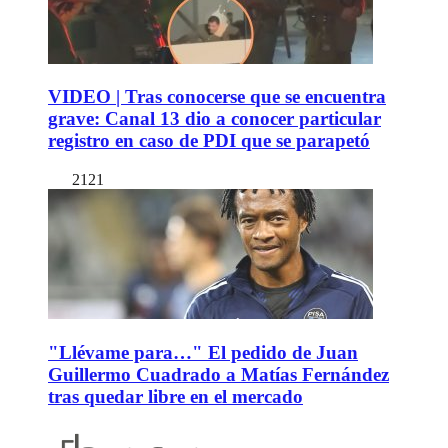
VIDEO | Tras conocerse que se encuentra
grave: Canal 13 dio a conocer particular
registro en caso de PDI que se parapetó
2121
"Llévame para…" El pedido de Juan
Guillermo Cuadrado a Matías Fernández
tras quedar libre en el mercado