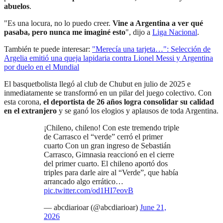
abuelos
.
"Es una locura, no lo puedo creer.
Vine a Argentina a ver qué
pasaba, pero nunca me imaginé esto
", dijo a
Liga Nacional
.
También te puede interesar:
"Merecía una tarjeta…": Selección de
Argelia emitió una queja lapidaria contra Lionel Messi y Argentina
por duelo en el Mundial
El basquetbolista llegó al club de Chubut en julio de 2025 e
inmediatamente se transformó en un pilar del juego colectivo. Con
esta corona,
el deportista de 26 años
logra consolidar su calidad
en el extranjero
y se ganó los elogios y aplausos de toda Argentina.
¡Chileno, chileno! Con este tremendo triple
de Carrasco el “verde” cerró el primer
cuarto Con un gran ingreso de Sebastián
Carrasco, Gimnasia reaccionó en el cierre
del primer cuarto. El chileno aportó dos
triples para darle aire al “Verde”, que había
arrancado algo errático…
pic.twitter.com/od1HI7eovB
— abcdiarioar (@abcdiarioar)
June 21,
2026