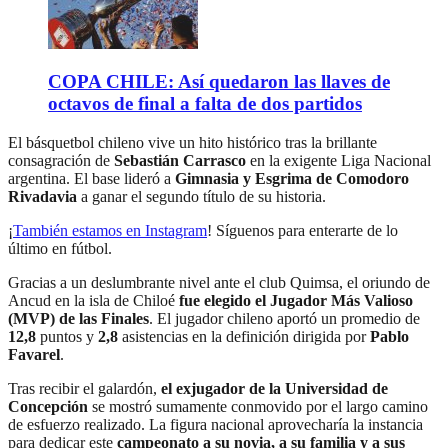
COPA CHILE: Así quedaron las llaves de
octavos de final a falta de dos partidos
El básquetbol chileno vive un hito histórico tras la brillante
consagración de
Sebastián Carrasco
en la exigente Liga Nacional
argentina. El base lideró a
Gimnasia y Esgrima de Comodoro
Rivadavia
a ganar el segundo título de su historia.
¡
También estamos en Instagram
! Síguenos para enterarte de lo
último en fútbol.
Gracias a un deslumbrante nivel ante el club Quimsa, el oriundo de
Ancud en la isla de Chiloé
fue elegido el Jugador Más Valioso
(MVP) de las Finales
. El jugador chileno aportó un promedio de
12,8
puntos y
2,8
asistencias en la definición dirigida por
Pablo
Favarel
.
Tras recibir el galardón,
el exjugador de la Universidad de
Concepción
se mostró sumamente conmovido por el largo camino
de esfuerzo realizado. La figura nacional aprovecharía la instancia
para dedicar este
campeonato a su novia, a su familia y a sus