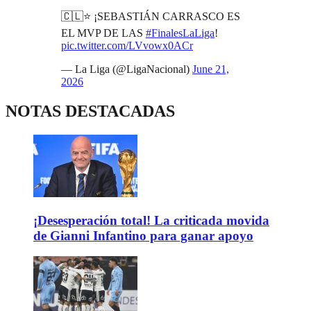
🇨🇱⭐️ ¡SEBASTIÁN CARRASCO ES
EL MVP DE LAS
#FinalesLaLiga
!
pic.twitter.com/LVvowx0ACr
— La Liga (@LigaNacional)
June 21,
2026
NOTAS DESTACADAS
¡Desesperación total! La criticada movida
de Gianni Infantino para ganar apoyo