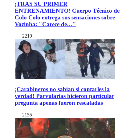
¡TRAS SU PRIMER
ENTRENAMIENTO! Cuerpo Técnico de
Colo Colo entrega sus sensaciones sobre
Vozinha: "Carece de…"
2219
¡Carabineros no sabían si contarles la
verdad! Parvularias hicieron particular
pregunta apenas fueron rescatadas
2155