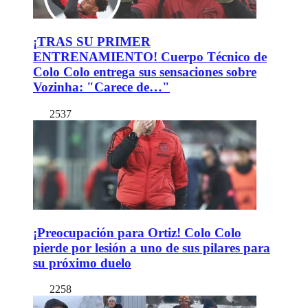
¡TRAS SU PRIMER
ENTRENAMIENTO! Cuerpo Técnico de
Colo Colo entrega sus sensaciones sobre
Vozinha: "Carece de…"
2537
¡Preocupación para Ortiz! Colo Colo
pierde por lesión a uno de sus pilares para
su próximo duelo
2258