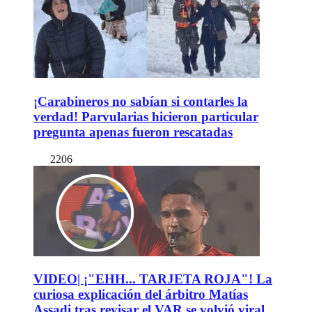
¡Carabineros no sabían si contarles la
verdad! Parvularias hicieron particular
pregunta apenas fueron rescatadas
2206
VIDEO| ¡"EHH... TARJETA ROJA"! La
curiosa explicación del árbitro Matías
Assadi tras revisar el VAR se volvió viral