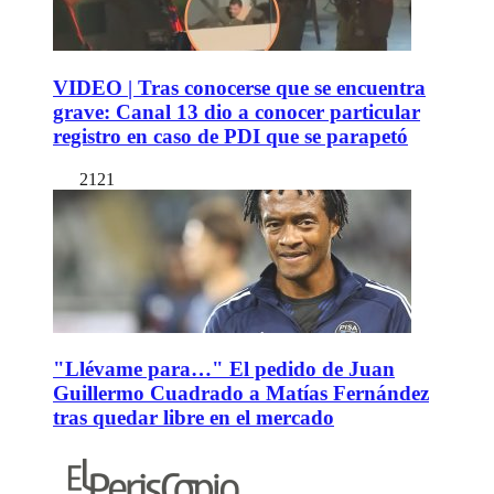
VIDEO | Tras conocerse que se encuentra
grave: Canal 13 dio a conocer particular
registro en caso de PDI que se parapetó
2121
"Llévame para…" El pedido de Juan
Guillermo Cuadrado a Matías Fernández
tras quedar libre en el mercado