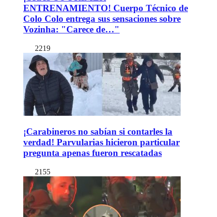
ENTRENAMIENTO! Cuerpo Técnico de
Colo Colo entrega sus sensaciones sobre
Vozinha: "Carece de…"
2219
¡Carabineros no sabían si contarles la
verdad! Parvularias hicieron particular
pregunta apenas fueron rescatadas
2155