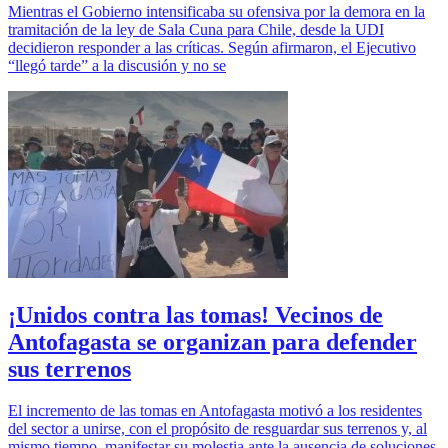
Mientras el Gobierno intensificaba su ofensiva por la demora en la
tramitación de la ley de Sala Cuna para Chile, desde la UDI
decidieron responder a las críticas. Según afirmaron, el Ejecutivo
“llegó tarde” a la discusión y no se
¡Unidos contra las tomas! Vecinos de
Antofagasta se organizan para defender
sus terrenos
El incremento de las tomas en Antofagasta motivó a los residentes
del sector a unirse, con el propósito de resguardar sus terrenos y, al
mismo tiempo, manifestar su molestia ante la ausencia de soluciones