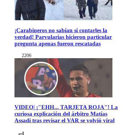
¡Carabineros no sabían si contarles la
verdad! Parvularias hicieron particular
pregunta apenas fueron rescatadas
2206
VIDEO| ¡"EHH... TARJETA ROJA"! La
curiosa explicación del árbitro Matías
Assadi tras revisar el VAR se volvió viral