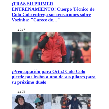
¡TRAS SU PRIMER
ENTRENAMIENTO! Cuerpo Técnico de
Colo Colo entrega sus sensaciones sobre
Vozinha: "Carece de…"
2537
¡Preocupación para Ortiz! Colo Colo
pierde por lesión a uno de sus pilares para
su próximo duelo
2258