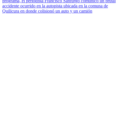
programa, el periodista Francisco Sanfurgo comunicó un brutal
accidente ocurrido en la autopista ubicada en la comuna de
Quilicura en donde colisionó un auto y un camión