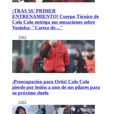
¡TRAS SU PRIMER
ENTRENAMIENTO! Cuerpo Técnico de
Colo Colo entrega sus sensaciones sobre
Vozinha: "Carece de…"
2562
¡Preocupación para Ortiz! Colo Colo
pierde por lesión a uno de sus pilares para
su próximo duelo
2262