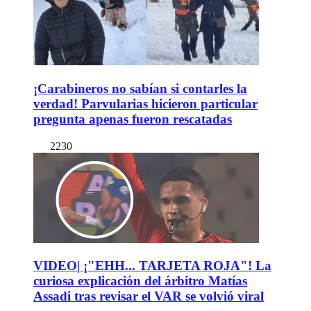
¡Carabineros no sabían si contarles la
verdad! Parvularias hicieron particular
pregunta apenas fueron rescatadas
2230
VIDEO| ¡"EHH... TARJETA ROJA"! La
curiosa explicación del árbitro Matías
Assadi tras revisar el VAR se volvió viral