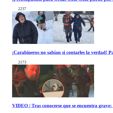
2237
¡Carabineros no sabían si contarles la verdad! P
2173
VIDEO | Tras conocerse que se encuentra grave: 