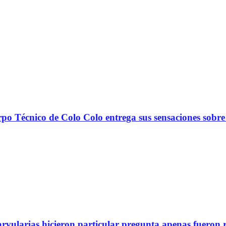
nico de Colo Colo entrega sus sensaciones sobre
arvularias hicieron particular pregunta apenas fueron 