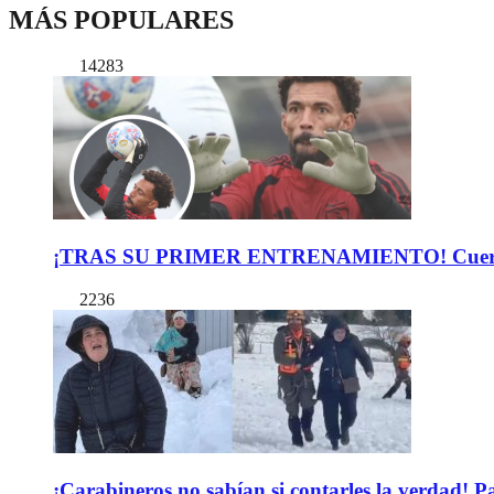
MÁS POPULARES
14283
¡TRAS SU PRIMER ENTRENAMIENTO! Cuerpo Téc
2236
¡Carabineros no sabían si contarles la verdad! P