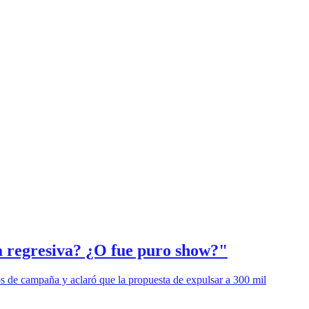
a regresiva? ¿O fue puro show?"
os de campaña y aclaró que la propuesta de expulsar a 300 mil