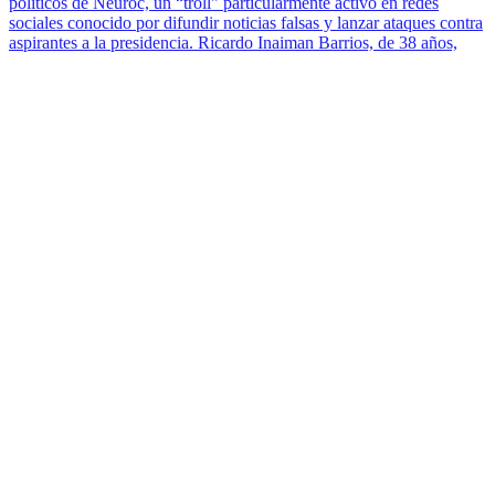
políticos de Neuroc, un “troll" particularmente activo en redes
sociales conocido por difundir noticias falsas y lanzar ataques contra
aspirantes a la presidencia. Ricardo Inaiman Barrios, de 38 años,