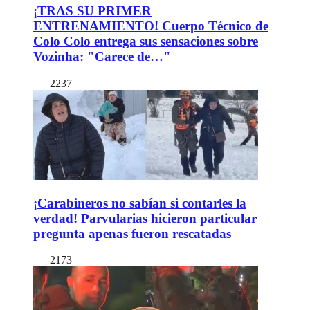
¡TRAS SU PRIMER
ENTRENAMIENTO! Cuerpo Técnico de
Colo Colo entrega sus sensaciones sobre
Vozinha: "Carece de…"
2237
¡Carabineros no sabían si contarles la
verdad! Parvularias hicieron particular
pregunta apenas fueron rescatadas
2173