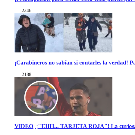
2246
¡Carabineros no sabían si contarles la verdad! P
2188
VIDEO| ¡"EHH... TARJETA ROJA"! La curiosa expl