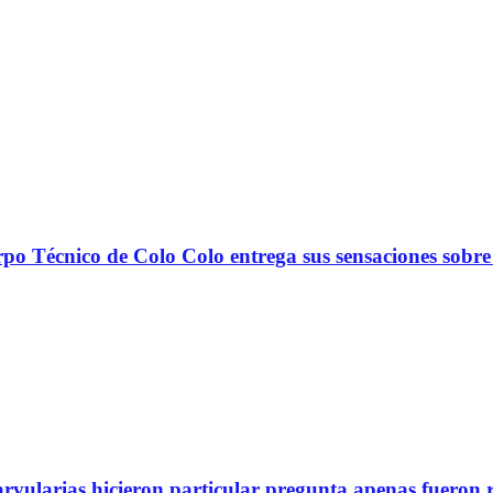
nico de Colo Colo entrega sus sensaciones sobre
arvularias hicieron particular pregunta apenas fueron 