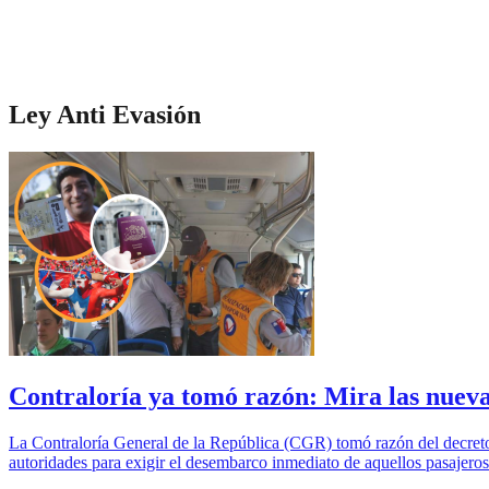
Ley Anti Evasión
Contraloría ya tomó razón: Mira las nueva
La Contraloría General de la República (CGR) tomó razón del decreto q
autoridades para exigir el desembarco inmediato de aquellos pasajero