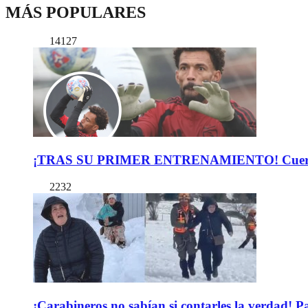
MÁS POPULARES
14127
¡TRAS SU PRIMER ENTRENAMIENTO! Cuerpo Téc
2232
¡Carabineros no sabían si contarles la verdad! P