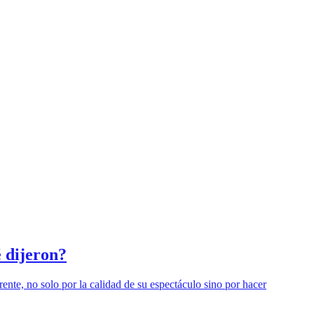
 dijeron?
ente, no solo por la calidad de su espectáculo sino por hacer