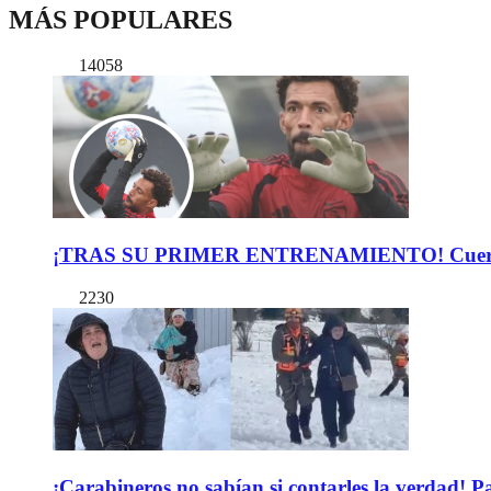
MÁS POPULARES
14058
¡TRAS SU PRIMER ENTRENAMIENTO! Cuerpo Téc
2230
¡Carabineros no sabían si contarles la verdad! P