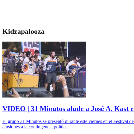
Kidzapalooza
VIDEO | 31 Minutos alude a José A. Kast e
El grupo 31 Minutos se presentó durante este viernes en el Festival d
alusiones a la contingencia política