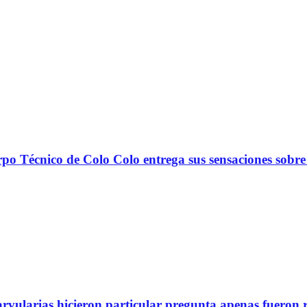
nico de Colo Colo entrega sus sensaciones sobre
arvularias hicieron particular pregunta apenas fueron 