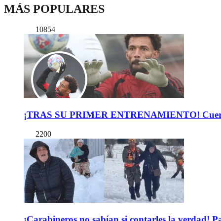
MÁS POPULARES
10854
¡TRAS SU PRIMER ENTRENAMIENTO! Cuerpo Téc
2200
¡Carabineros no sabían si contarles la verdad! P