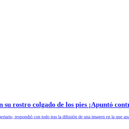
 su rostro colgado de los pies ¡Apuntó cont
bertario, respondió con todo tras la difusión de una imagen en la que ap