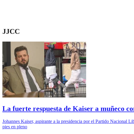
JJCC
La fuerte respuesta de Kaiser a muñeco con
Johannes Kaiser, aspirante a la presidencia por el Partido Nacional Li
pies en pleno