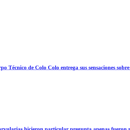
nico de Colo Colo entrega sus sensaciones sobre
arvularias hicieron particular pregunta apenas fueron 