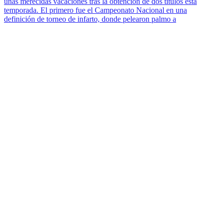
unas merecidas vacaciones tras la obtención de dos títulos esta
temporada. El primero fue el Campeonato Nacional en una
definición de torneo de infarto, donde pelearon palmo a