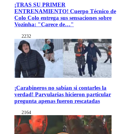
¡TRAS SU PRIMER
ENTRENAMIENTO! Cuerpo Técnico de
Colo Colo entrega sus sensaciones sobre
Vozinha: "Carece de…"
2232
¡Carabineros no sabían si contarles la
verdad! Parvularias hicieron particular
pregunta apenas fueron rescatadas
2164