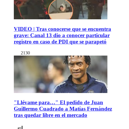
VIDEO | Tras conocerse que se encuentra
grave: Canal 13 dio a conocer particular
registro en caso de PDI que se parapetó
2130
"Llévame para…" El pedido de Juan
Guillermo Cuadrado a Matías Fernández
tras quedar libre en el mercado