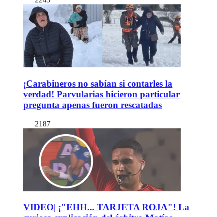
¡Carabineros no sabían si contarles la
verdad! Parvularias hicieron particular
pregunta apenas fueron rescatadas
2187
VIDEO| ¡"EHH... TARJETA ROJA"! La