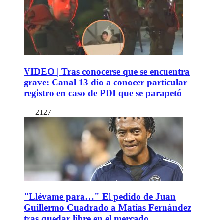
VIDEO | Tras conocerse que se encuentra
grave: Canal 13 dio a conocer particular
registro en caso de PDI que se parapetó
2127
"Llévame para…" El pedido de Juan
Guillermo Cuadrado a Matías Fernández
tras quedar libre en el mercado