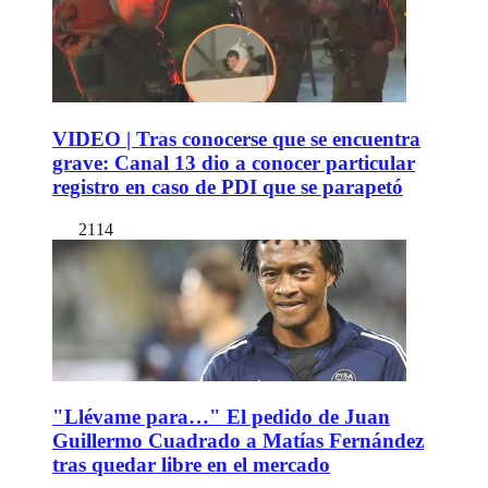
VIDEO | Tras conocerse que se encuentra
grave: Canal 13 dio a conocer particular
registro en caso de PDI que se parapetó
2114
"Llévame para…" El pedido de Juan
Guillermo Cuadrado a Matías Fernández
tras quedar libre en el mercado