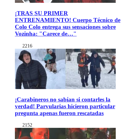
¡TRAS SU PRIMER
ENTRENAMIENTO! Cuerpo Técnico de
Colo Colo entrega sus sensaciones sobre
Vozinha: "Carece de…"
2216
¡Carabineros no sabían si contarles la
verdad! Parvularias hicieron particular
pregunta apenas fueron rescatadas
2152