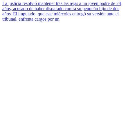
La justicia resolvió mantener tras las rejas a un joven padre de 24
años, acusado de haber disparado contra su pequeño hijo de dos
años. El imputado, que este miércoles entregó su versión ante el
tribunal, enfrenta cargos por un