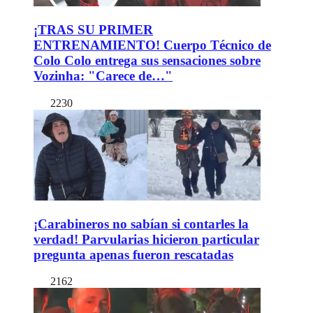
¡TRAS SU PRIMER
ENTRENAMIENTO! Cuerpo Técnico de
Colo Colo entrega sus sensaciones sobre
Vozinha: "Carece de…"
2230
¡Carabineros no sabían si contarles la
verdad! Parvularias hicieron particular
pregunta apenas fueron rescatadas
2162