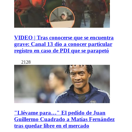
VIDEO | Tras conocerse que se encuentra
grave: Canal 13 dio a conocer particular
registro en caso de PDI que se parapetó
2128
"Llévame para…" El pedido de Juan
Guillermo Cuadrado a Matías Fernández
tras quedar libre en el mercado