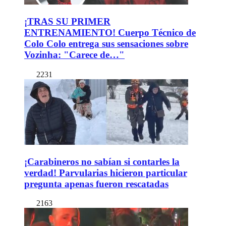
¡TRAS SU PRIMER
ENTRENAMIENTO! Cuerpo Técnico de
Colo Colo entrega sus sensaciones sobre
Vozinha: "Carece de…"
2231
¡Carabineros no sabían si contarles la
verdad! Parvularias hicieron particular
pregunta apenas fueron rescatadas
2163