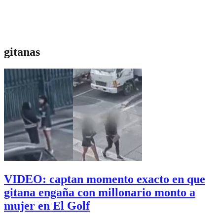
gitanas
VIDEO: captan momento exacto en que
gitana engaña con millonario monto a
mujer en El Golf