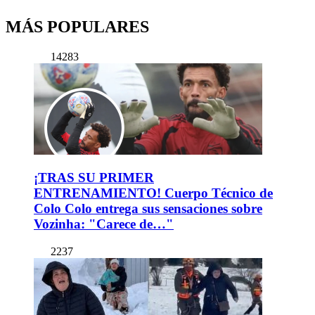
MÁS POPULARES
14283
¡TRAS SU PRIMER
ENTRENAMIENTO! Cuerpo Técnico de
Colo Colo entrega sus sensaciones sobre
Vozinha: "Carece de…"
2237