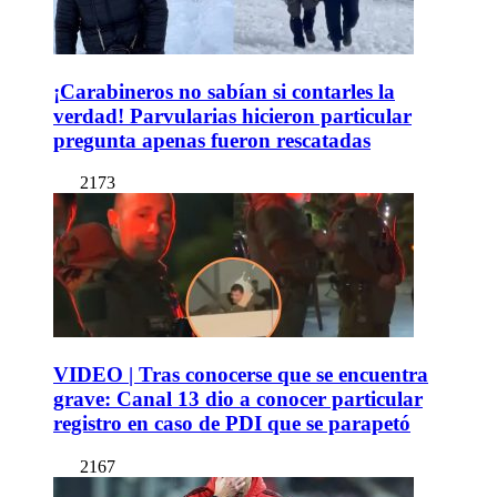
¡Carabineros no sabían si contarles la
verdad! Parvularias hicieron particular
pregunta apenas fueron rescatadas
2173
VIDEO | Tras conocerse que se encuentra
grave: Canal 13 dio a conocer particular
registro en caso de PDI que se parapetó
2167