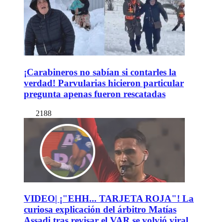
¡Carabineros no sabían si contarles la
verdad! Parvularias hicieron particular
pregunta apenas fueron rescatadas
2188
VIDEO| ¡"EHH... TARJETA ROJA"! La
curiosa explicación del árbitro Matías
Assadi tras revisar el VAR se volvió viral