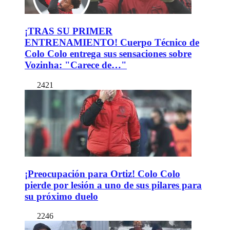
¡TRAS SU PRIMER
ENTRENAMIENTO! Cuerpo Técnico de
Colo Colo entrega sus sensaciones sobre
Vozinha: "Carece de…"
2421
¡Preocupación para Ortiz! Colo Colo
pierde por lesión a uno de sus pilares para
su próximo duelo
2246