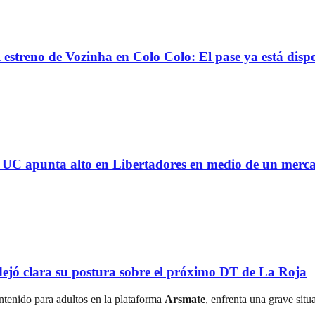
reno de Vozinha en Colo Colo: El pase ya está dispo
 la UC apunta alto en Libertadores en medio de un mer
ejó clara su postura sobre el próximo DT de La Roja
ntenido para adultos en la plataforma
Arsmate
, enfrenta una grave situ