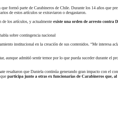
n que formó parte de Carabineros de Chile. Durante los 14 años que prest
varios de estos artículos se extraviaron o desgastaron.
n de los artículos, y actualmente
existe una orden de arresto contra D
e habla sobre contingencia nacional
miento institucional en la creación de sus contenidos. “Me interesa ac
itar, aunque admitió sentir temor por lo que pueda suceder durante el pr
mate resaltaron que Daniela continúa generando gran impacto con el con
l que
participa junto a otras ex funcionarias de Carabineros que, al