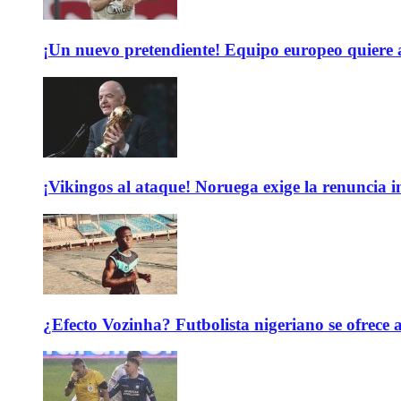
¡Un nuevo pretendiente! Equipo europeo quiere
¡Vikingos al ataque! Noruega exige la renuncia 
¿Efecto Vozinha? Futbolista nigeriano se ofrec