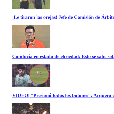
¡Le tiraron las orejas! Jefe de Comisión de Árbi
Conducía en estado de ebriedad: Esto se sabe sob
VIDEO| "Presionó todos los botones": Arquero d