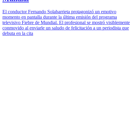
El conductor Fernando Solabarrieta protagonizó un emotivo
momento en pantalla durante la última emisión del programa
televisivo Fiebre de Mundial. El profesional se mostró visiblemente
conmovido al enviarle un saludo de felicitación a un periodista que
debuta en la cita