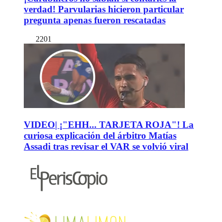
verdad! Parvularias hicieron particular
pregunta apenas fueron rescatadas
2201
VIDEO| ¡"EHH... TARJETA ROJA"! La
curiosa explicación del árbitro Matías
Assadi tras revisar el VAR se volvió viral