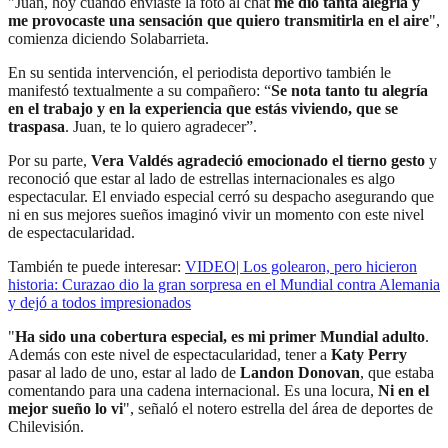
"Juan, hoy cuando enviaste la foto al chat
me dio tanta alegría y
me provocaste una sensación que quiero transmitirla en el aire
",
comienza diciendo Solabarrieta.
En su sentida intervención, el periodista deportivo también le
manifestó textualmente a su compañero: “
Se nota tanto tu alegría
en el trabajo y en la experiencia que estás viviendo, que se
traspasa
. Juan, te lo quiero agradecer”.
Por su parte,
Vera Valdés agradeció emocionado el tierno gesto
y
reconoció que estar al lado de estrellas internacionales es algo
espectacular. El enviado especial cerró su despacho asegurando que
ni en sus mejores sueños imaginó vivir un momento con este nivel
de espectacularidad.
También te puede interesar:
VIDEO| Los golearon, pero hicieron
historia: Curazao dio la gran sorpresa en el Mundial contra Alemania
y dejó a todos impresionados
"
Ha sido una cobertura especial, es mi primer Mundial adulto
.
Además con este nivel de espectacularidad, tener a
Katy Perry
pasar al lado de uno, estar al lado de
Landon Donovan
, que estaba
comentando para una cadena internacional. Es una locura,
Ni en el
mejor sueño lo vi
", señaló el notero estrella del área de deportes de
Chilevisión.