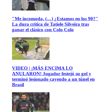
"Me incomoda, (…) ¿Estamos en los 90?"
La dura crítica de Tatiele Silveira tras
ganar el clásico con Colo Colo
VIDEO | ¡MÁS ENCIMA LO
ANULARON! Jugador festejó su gol y
terminó lesionado cayendo a un túnel en
Brasil