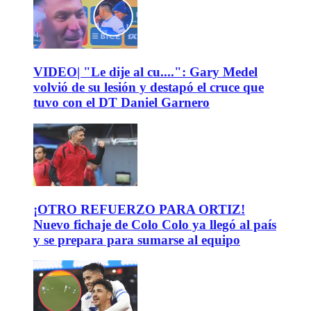
VIDEO| "Le dije al cu....": Gary Medel
volvió de su lesión y destapó el cruce que
tuvo con el DT Daniel Garnero
¡OTRO REFUERZO PARA ORTIZ!
Nuevo fichaje de Colo Colo ya llegó al país
y se prepara para sumarse al equipo