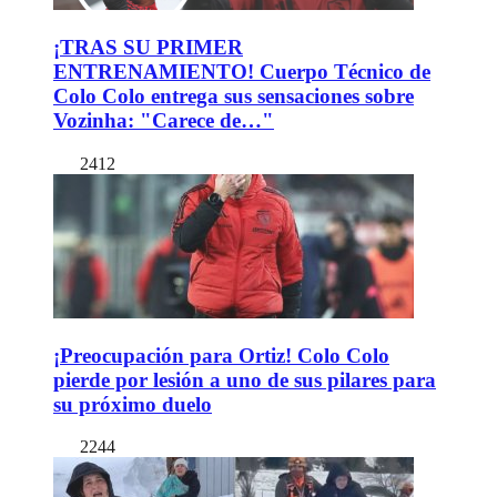
¡TRAS SU PRIMER
ENTRENAMIENTO! Cuerpo Técnico de
Colo Colo entrega sus sensaciones sobre
Vozinha: "Carece de…"
2412
¡Preocupación para Ortiz! Colo Colo
pierde por lesión a uno de sus pilares para
su próximo duelo
2244