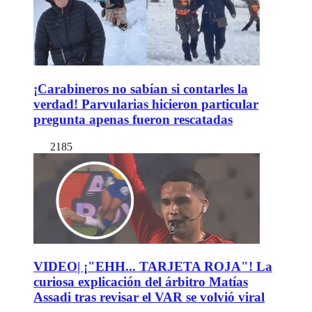
¡Carabineros no sabían si contarles la
verdad! Parvularias hicieron particular
pregunta apenas fueron rescatadas
2185
VIDEO| ¡"EHH... TARJETA ROJA"! La
curiosa explicación del árbitro Matías
Assadi tras revisar el VAR se volvió viral