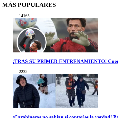
MÁS POPULARES
14165
¡TRAS SU PRIMER ENTRENAMIENTO! Cuerpo Téc
2232
¡Carabineros no sabían si contarles la verdad! P