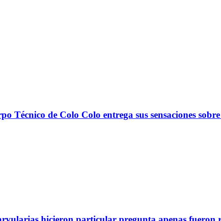
nico de Colo Colo entrega sus sensaciones sobre
arvularias hicieron particular pregunta apenas fueron 