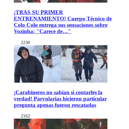
¡TRAS SU PRIMER
ENTRENAMIENTO! Cuerpo Técnico de
Colo Colo entrega sus sensaciones sobre
Vozinha: "Carece de…"
2230
¡Carabineros no sabían si contarles la
verdad! Parvularias hicieron particular
pregunta apenas fueron rescatadas
2162