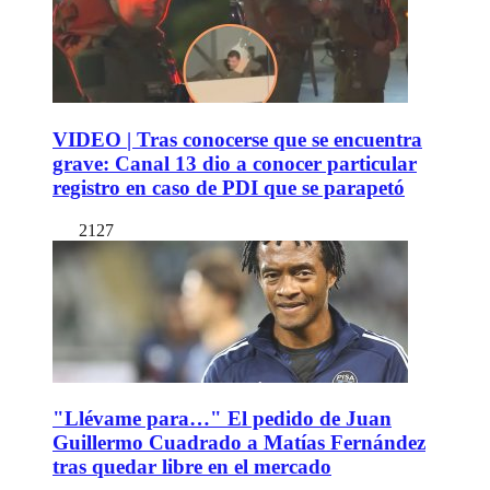
VIDEO | Tras conocerse que se encuentra
grave: Canal 13 dio a conocer particular
registro en caso de PDI que se parapetó
2127
"Llévame para…" El pedido de Juan
Guillermo Cuadrado a Matías Fernández
tras quedar libre en el mercado