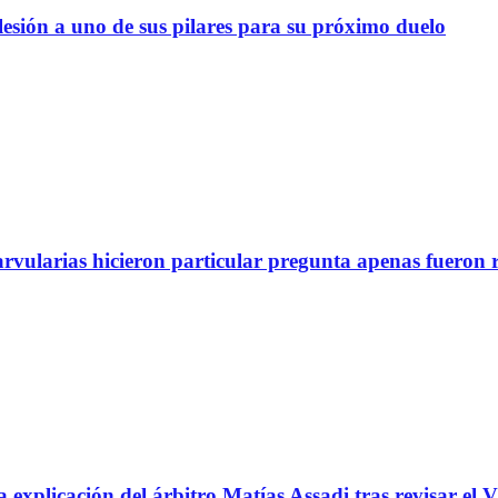
lesión a uno de sus pilares para su próximo duelo
arvularias hicieron particular pregunta apenas fueron 
icación del árbitro Matías Assadi tras revisar el VA