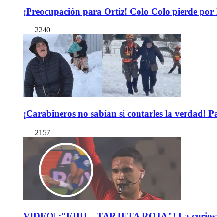
¡Preocupación para Ortiz! Colo Colo pierde por 
2240
¡Carabineros no sabían si contarles la verdad! P
2157
VIDEO| ¡"EHH... TARJETA ROJA"! La curiosa expl