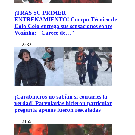
¡TRAS SU PRIMER
ENTRENAMIENTO! Cuerpo Técnico de
Colo Colo entrega sus sensaciones sobre
Vozinha: "Carece de…"
2232
¡Carabineros no sabían si contarles la
verdad! Parvularias hicieron particular
pregunta apenas fueron rescatadas
2165