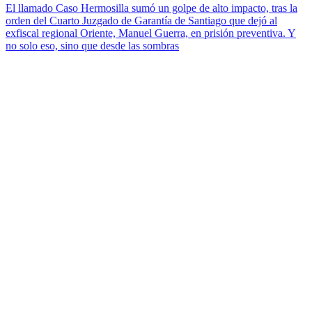
El llamado Caso Hermosilla sumó un golpe de alto impacto, tras la
orden del Cuarto Juzgado de Garantía de Santiago que dejó al
exfiscal regional Oriente, Manuel Guerra, en prisión preventiva. Y
no solo eso, sino que desde las sombras