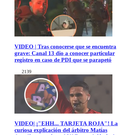
VIDEO | Tras conocerse que se encuentra
grave: Canal 13 dio a conocer particular
registro en caso de PDI que se parapetó
2139
VIDEO| ¡"EHH... TARJETA ROJA"! La
curiosa explicación del árbitro Matías