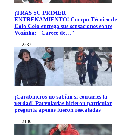
¡TRAS SU PRIMER
ENTRENAMIENTO! Cuerpo Técnico de
Colo Colo entrega sus sensaciones sobre
Vozinha: "Carece de…"
2237
¡Carabineros no sabían si contarles la
verdad! Parvularias hicieron particular
pregunta apenas fueron rescatadas
2186