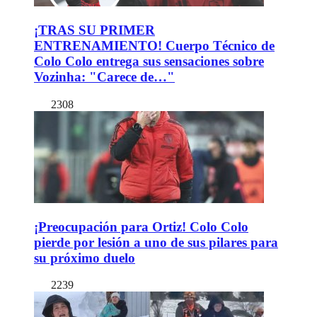
¡TRAS SU PRIMER
ENTRENAMIENTO! Cuerpo Técnico de
Colo Colo entrega sus sensaciones sobre
Vozinha: "Carece de…"
2308
¡Preocupación para Ortiz! Colo Colo
pierde por lesión a uno de sus pilares para
su próximo duelo
2239