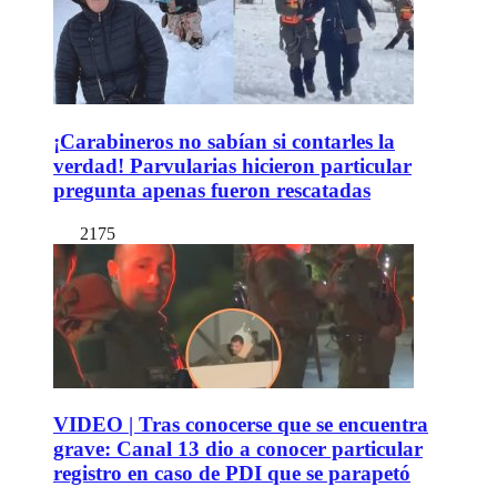
¡Carabineros no sabían si contarles la
verdad! Parvularias hicieron particular
pregunta apenas fueron rescatadas
2175
VIDEO | Tras conocerse que se encuentra
grave: Canal 13 dio a conocer particular
registro en caso de PDI que se parapetó