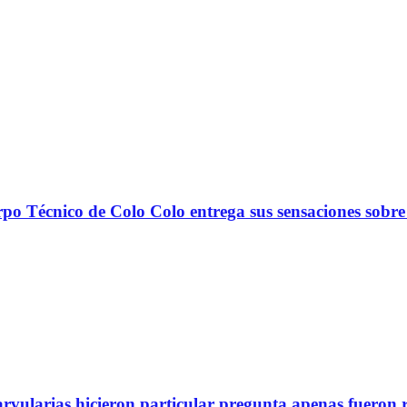
nico de Colo Colo entrega sus sensaciones sobre
arvularias hicieron particular pregunta apenas fueron 