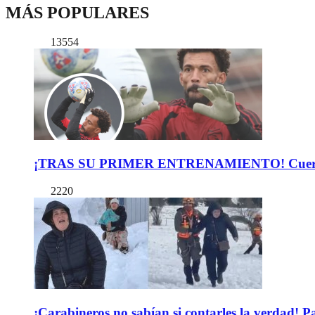
MÁS POPULARES
13554
¡TRAS SU PRIMER ENTRENAMIENTO! Cuerpo Téc
2220
¡Carabineros no sabían si contarles la verdad! P