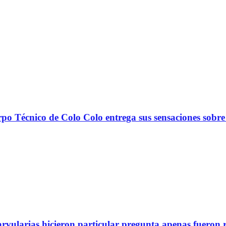
nico de Colo Colo entrega sus sensaciones sobre
arvularias hicieron particular pregunta apenas fueron 