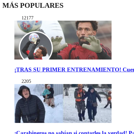
MÁS POPULARES
12177
¡TRAS SU PRIMER ENTRENAMIENTO! Cuerpo Téc
2205
¡Carabineros no sabían si contarles la verdad! P