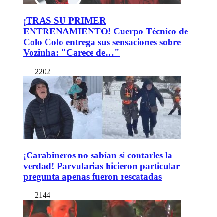
¡TRAS SU PRIMER
ENTRENAMIENTO! Cuerpo Técnico de
Colo Colo entrega sus sensaciones sobre
Vozinha: "Carece de…"
2202
¡Carabineros no sabían si contarles la
verdad! Parvularias hicieron particular
pregunta apenas fueron rescatadas
2144