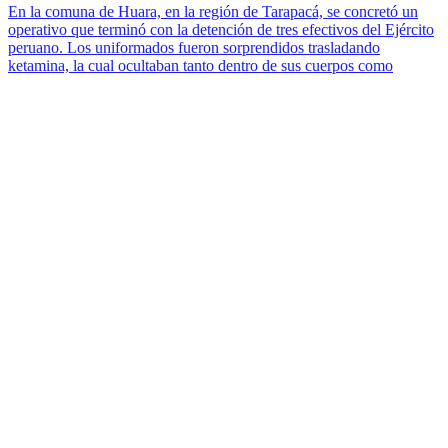
En la comuna de Huara, en la región de Tarapacá, se concretó un
operativo que terminó con la detención de tres efectivos del Ejército
peruano. Los uniformados fueron sorprendidos trasladando
ketamina, la cual ocultaban tanto dentro de sus cuerpos como