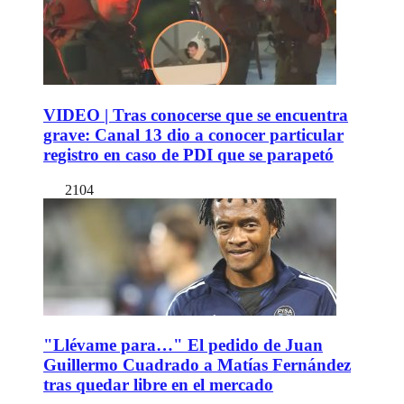
VIDEO | Tras conocerse que se encuentra
grave: Canal 13 dio a conocer particular
registro en caso de PDI que se parapetó
2104
"Llévame para…" El pedido de Juan
Guillermo Cuadrado a Matías Fernández
tras quedar libre en el mercado