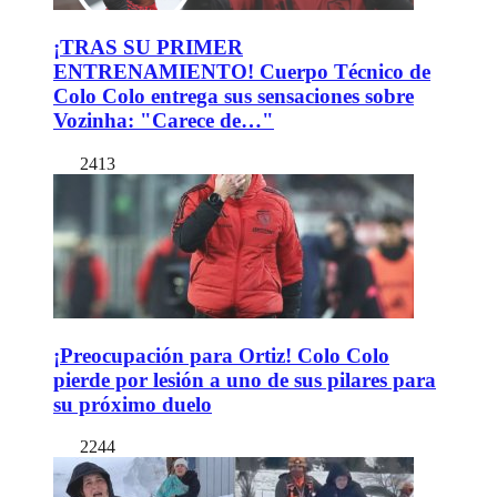
¡TRAS SU PRIMER
ENTRENAMIENTO! Cuerpo Técnico de
Colo Colo entrega sus sensaciones sobre
Vozinha: "Carece de…"
2413
¡Preocupación para Ortiz! Colo Colo
pierde por lesión a uno de sus pilares para
su próximo duelo
2244