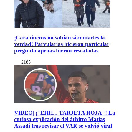
¡Carabineros no sabían si contarles la
verdad! Parvularias hicieron particular
pregunta apenas fueron rescatadas
2185
VIDEO| ¡"EHH... TARJETA ROJA"! La
curiosa explicación del árbitro Matías
Assadi tras revisar el VAR se volvió viral