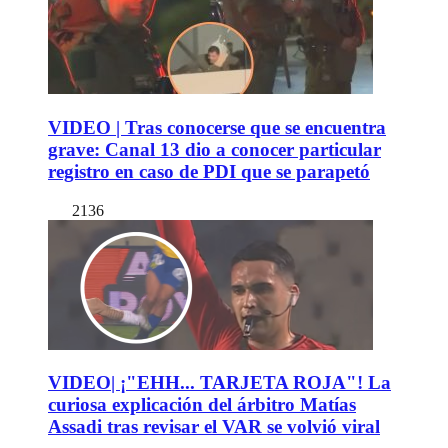
VIDEO | Tras conocerse que se encuentra
grave: Canal 13 dio a conocer particular
registro en caso de PDI que se parapetó
2136
VIDEO| ¡"EHH... TARJETA ROJA"! La
curiosa explicación del árbitro Matías
Assadi tras revisar el VAR se volvió viral