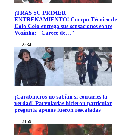
¡TRAS SU PRIMER
ENTRENAMIENTO! Cuerpo Técnico de
Colo Colo entrega sus sensaciones sobre
Vozinha: "Carece de…"
2234
¡Carabineros no sabían si contarles la
verdad! Parvularias hicieron particular
pregunta apenas fueron rescatadas
2169