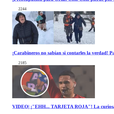
2244
¡Carabineros no sabían si contarles la verdad! P
2185
VIDEO| ¡"EHH... TARJETA ROJA"! La curiosa expl