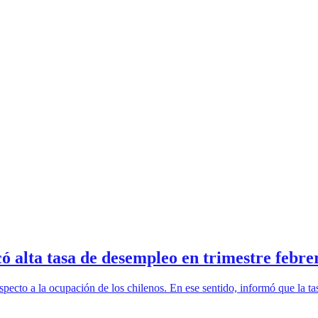
ó alta tasa de desempleo en trimestre febr
especto a la ocupación de los chilenos. En ese sentido, informó que la t